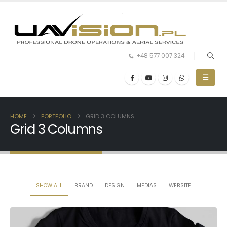
+48 577 007 324
HOME
PORTFOLIO
GRID 3 COLUMNS
Grid 3 Columns
SHOW ALL
BRAND
DESIGN
MEDIAS
WEBSITE