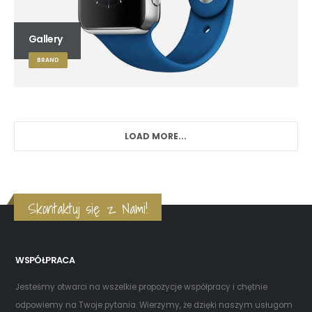
Gallery
BRAND
LOAD MORE...
Skontaktuj się z Nami!
WSPÓŁPRACA
Jesteśmy otwarci na wszelkie propozycje współpracy i chętnie
odpowiemy na Twoje pytania. Wierzymy, że dzięki naszym usługom