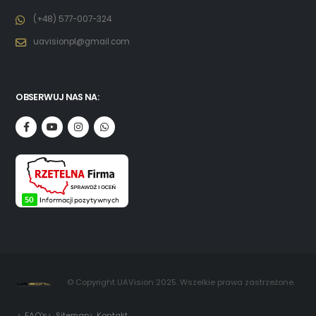
(+48) 577-007-324
uavisionpl@gmail.com
OBSERWUJ NAS NA:
© Copyright UAVision 2025. Wszelkie prawa zastrzeżone.
FAQ's
Sitemap
Kontakt