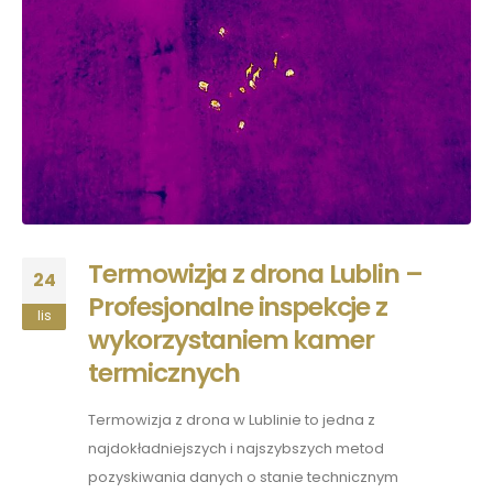
Termowizja z drona Lublin –
24
Profesjonalne inspekcje z
lis
wykorzystaniem kamer
termicznych
Termowizja z drona w Lublinie to jedna z
najdokładniejszych i najszybszych metod
pozyskiwania danych o stanie technicznym