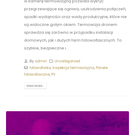
w kamerę termowizyjną pozwala wykryć
przegrzewające się ogniwa, uszkodzenia połączeń,
spadki wydajności oraz wady produkcyjne, które nie
są widoczne gołym okiem. Termowizja dronem
sprawdza się zarówno w przypadku instalacji
domowych, jak i dużych farm fotowoltaicznych. To
szybkie, bezpieczne i...
By
admin
Uncategorized
fotowoltaika
,
Inspekcja termowizyjna
,
Panele
fotowoltaiczne
,
PV
READ MORE...