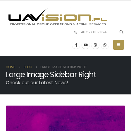
+48 577 007 324
HOME
BLOG
LARGE IMAGE SIDEBAR RIGHT
Large Image Sidebar Right
Check out our Latest News!