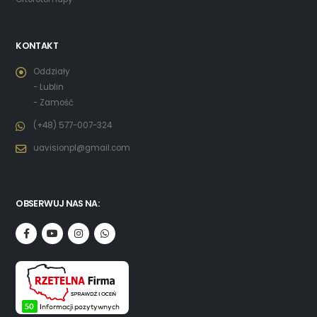
KONTAKT
Oddziały
- Lublin
- Zamość
(+48) 577-007-324
uavisionpl@gmail.com
OBSERWUJ NAS NA: