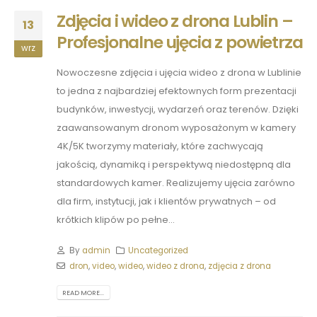
Zdjęcia i wideo z drona Lublin –
13
Profesjonalne ujęcia z powietrza
wrz
Nowoczesne zdjęcia i ujęcia wideo z drona w Lublinie
to jedna z najbardziej efektownych form prezentacji
budynków, inwestycji, wydarzeń oraz terenów. Dzięki
zaawansowanym dronom wyposażonym w kamery
4K/5K tworzymy materiały, które zachwycają
jakością, dynamiką i perspektywą niedostępną dla
standardowych kamer. Realizujemy ujęcia zarówno
dla firm, instytucji, jak i klientów prywatnych – od
krótkich klipów po pełne...
By
admin
Uncategorized
dron
,
video
,
wideo
,
wideo z drona
,
zdjęcia z drona
READ MORE...