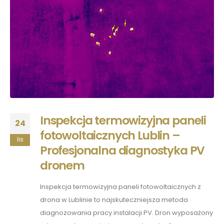
Inspekcja termowizyjna paneli
24
fotowoltaicznych Lublin –
lis
Profesjonalna diagnostyka PV
dronem
Inspekcja termowizyjna paneli fotowoltaicznych z
drona w Lublinie to najskuteczniejsza metoda
diagnozowania pracy instalacji PV. Dron wyposażony