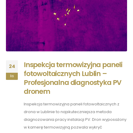
Inspekcja termowizyjna paneli
24
fotowoltaicznych Lublin –
lis
Profesjonalna diagnostyka PV
dronem
Inspekcja termowizyjna paneli fotowoltaicznych z
drona w Lublinie to najskuteczniejsza metoda
diagnozowania pracy instalacji PV. Dron wyposażony
w kamerę termowizyjną pozwala wykryć