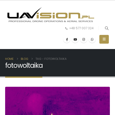
+48 577 007 324
HOME
BLOG
TAG -
FOTOWOLTAIKA
fotowoltaika