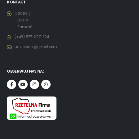
KONTAKT
Oddziały
- Lublin
- Zamość
(+48) 577-007-324
uavisionpl@gmail.com
OBSERWUJ NAS NA: