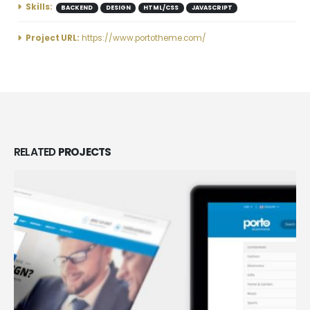
Skills:
BACKEND
DESIGN
HTML/CSS
JAVASCRIPT
Project URL:
https://www.portotheme.com/
RELATED
PROJECTS