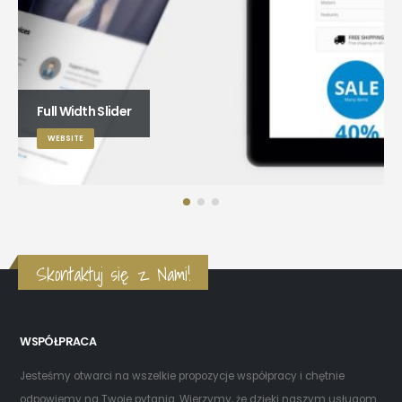
Full Width Slider
WEBSITE
Skontaktuj się z Nami!
WSPÓŁPRACA
Jesteśmy otwarci na wszelkie propozycje współpracy i chętnie
odpowiemy na Twoje pytania. Wierzymy, że dzięki naszym usługom