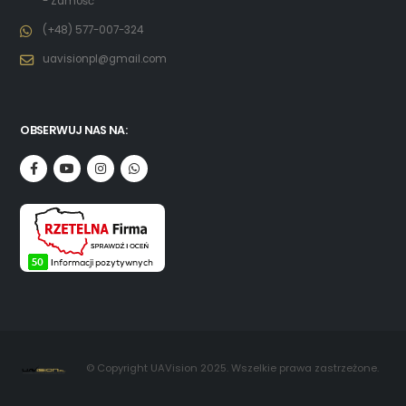
- Zamość
(+48) 577-007-324
uavisionpl@gmail.com
OBSERWUJ NAS NA:
© Copyright UAVision 2025. Wszelkie prawa zastrzeżone.