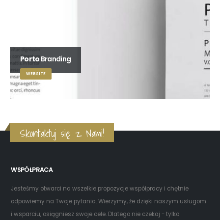
Porto
Branding
WEBSITE
Skontaktuj się z Nami!
WSPÓŁPRACA
Jesteśmy otwarci na wszelkie propozycje współpracy i chętnie
odpowiemy na Twoje pytania. Wierzymy, że dzięki naszym usługom
i wsparciu, osiągniesz swoje cele. Dlatego nie czekaj - tylko