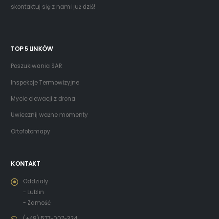
skontaktuj się z nami już dziś!
TOP 5 LINKÓW
Poszukiwania SAR
Inspekcje Termowizyjne
Mycie elewacji z drona
Uwiecznij ważne momenty
Ortofotomapy
KONTAKT
Oddziały
- Lublin
- Zamość
(+48) 577-007-324