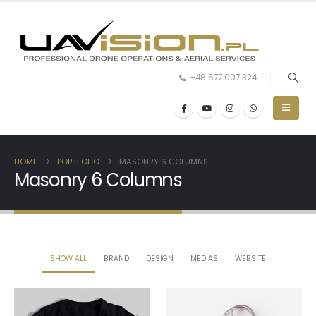
+48 577 007 324
HOME
PORTFOLIO
MASONRY 6 COLUMNS
Masonry 6 Columns
SHOW ALL
BRAND
DESIGN
MEDIAS
WEBSITE