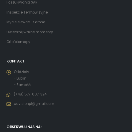
Poszukiwania SAR
Inspekcje Termowizyjne
Mycie elewacji z drona
Uwiecznij ważne momenty
Ortofotomapy
KONTAKT
Oddziały
- Lublin
- Zamość
(+48) 577-007-324
uavisionpl@gmail.com
OBSERWUJ NAS NA: