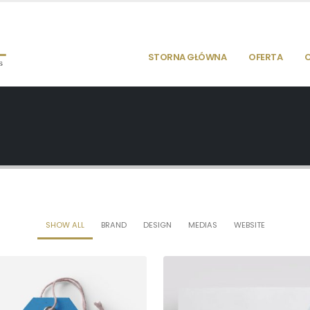
STORNA GŁÓWNA
OFERTA
O
SHOW ALL
BRAND
DESIGN
MEDIAS
WEBSITE