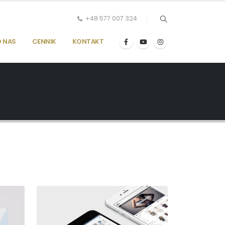
+48 577 007 324
 NAS
CENNIK
KONTAKT